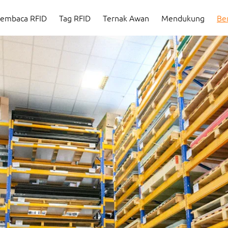
Ber
embaca RFID
Tag RFID
Ternak Awan
Mendukung
Ber
embaca RFID
Tag RFID
Ternak Awan
Mendukung