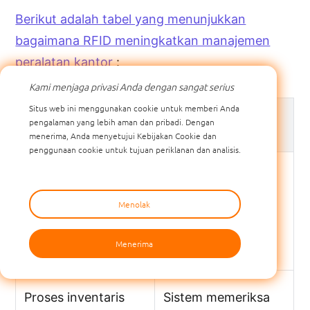
Berikut adalah tabel yang menunjukkan
bagaimana RFID meningkatkan manajemen
peralatan kantor
:
Kami menjaga privasi Anda dengan sangat serius
Situs web ini menggunakan cookie untuk memberi Anda
pengalaman yang lebih aman dan pribadi. Dengan
Keuntungan
Keterangan
menerima, Anda menyetujui Kebijakan Cookie dan
penggunaan cookie untuk tujuan periklanan dan analisis.
Visibilitas waktu
Anda melihat di
nyata
mana peralatan
Menolak
Anda berada saat
ini.
Menerima
Proses inventaris
Sistem memeriksa